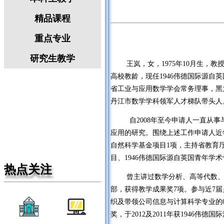
精品课程
重点专业
研究生教学
王岚，女，
1975
年
10
月生，
教
高校教龄，现任1946伟德国际源
省工业与应用数学学会常务理事，黑
丹江市数学学科领军人才梯队带头人
自
2008
年至今申请人一直从事
应用的研究。
围绕上述工作申请人近
自然科学基金项目
1
项，主持省教育厅
目、1946伟德国际源自英国青年学
热点关注
曾主讲过数学分析、高等代数
部，获得教学成果奖
7
项。参与近
7
届
织及带领公司信息与计算科学专业的
奖，于
2012
及
2011
年获1946伟德国