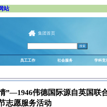
方网站
集团首页
员工工作
社会服务
学科竞
”—1946伟德国际源自英国联
节志愿服务活动