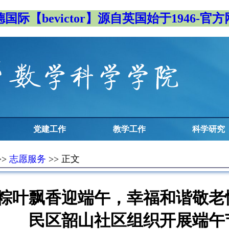
国际【bevictor】源自英国始于1946-官
党建工作
教学工作
科学研究
>>
志愿服务
>> 正文
粽叶飘香迎端午，幸福和谐敬老情
民区韶山社区组织开展端午