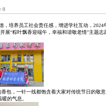
：[
]
德，
培养员工社会责任感
，
增进
学社互动，
202
区
开展
“粽叶飘香迎端午
，
幸福和谐敬老情
”主题
志
的香包，一针一线都饱含着大家对传统节日的敬意
温暖的气息。