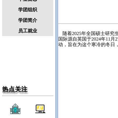
学团组织
学团简介
员工就业
随着
2025
年全国硕士研究
国际源自英国于
2024
年
11
月
2
动，旨在为这个寒冷的冬日
热点关注