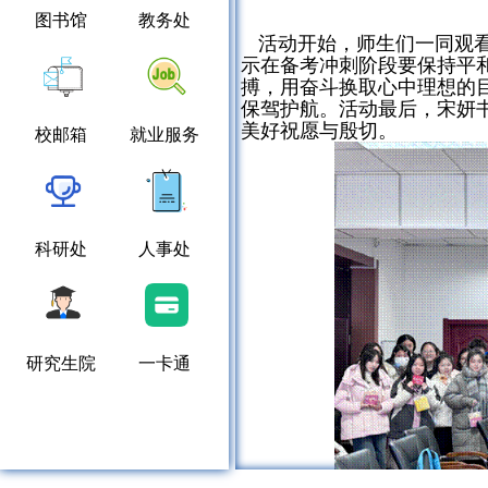
图书馆
教务处
活动开始，师生们一同观
示在备考冲刺阶段要保持平
搏，用奋斗换取心中理想的
保驾护航。活动最后，宋妍
美好祝愿与殷切。
校邮箱
就业服务
科研处
人事处
研究生院
一卡通